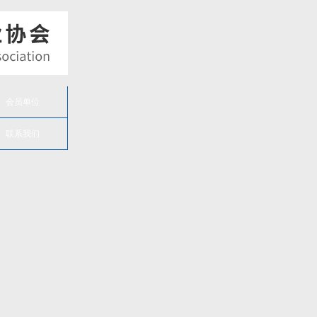
所
会员单位
有
栏
目
联系我们
协
会
赴
上
海
重